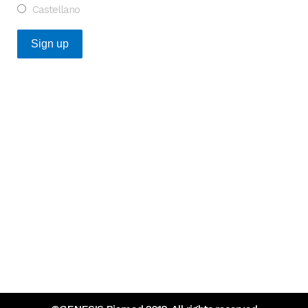
Castellano
Posts Recientes
Oportunidad para transformar la investigación en
enfermedades raras en Europa
¿Qué tienen en común las startups catalanas de salud
que más financiación captaron en 2025?