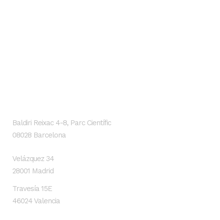
09 octubre, 2024
GENESIS Biomed
Localización
Baldiri Reixac 4-8, Parc Científic
08028 Barcelona
Velázquez 34
28001 Madrid
Travesía 15E
46024 Valencia