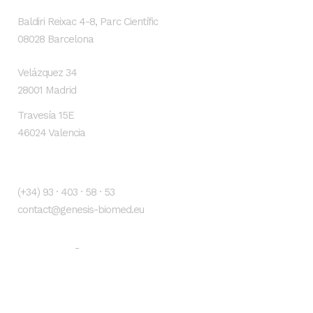
Baldiri Reixac 4-8, Parc Científic
08028 Barcelona
Velázquez 34
28001 Madrid
Travesía 15E
46024 Valencia
Contacto
(+34) 93 · 403 · 58 · 53
contact@genesis-biomed.eu
Aviso legal
Política de privacidad
-
Newsletter