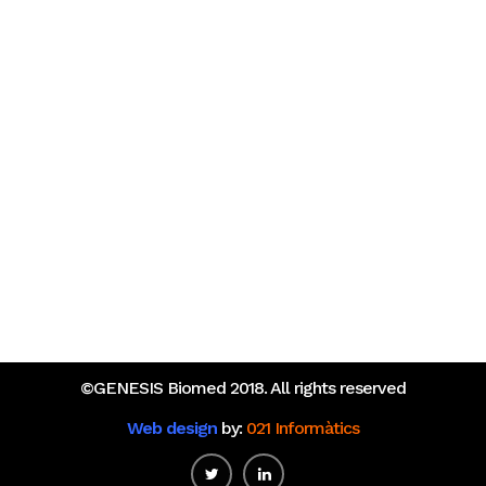
Posts Recientes
Oportunidad para transformar la investigación en
enfermedades raras en Europa
¿Qué tienen en común las startups catalanas de salud
que más financiación captaron en 2025?
©GENESIS Biomed 2018. All rights reserved
Web design
by:
021 Informàtics