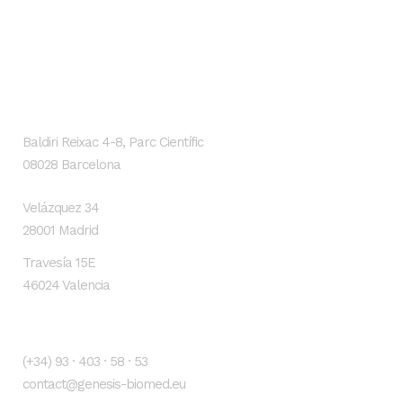
GENESIS Biomed
Localización
Baldiri Reixac 4-8, Parc Científic
08028 Barcelona
Velázquez 34
28001 Madrid
Travesía 15E
46024 Valencia
Contacto
(+34) 93 · 403 · 58 · 53
contact@genesis-biomed.eu