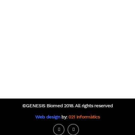
Posts Recientes
Oportunidad para transformar la investigación en
enfermedades raras en Europa
¿Qué tienen en común las startups catalanas de salud
que más financiación captaron en 2025?
©GENESIS Biomed 2018. All rights reserved
Web design
by:
021 Informàtics