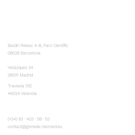
GENESIS Biomed
Localización
Baldiri Reixac 4-8, Parc Científic
08028 Barcelona
Velázquez 34
28001 Madrid
Travesía 15E
46024 Valencia
Contacto
(+34) 93 · 403 · 58 · 53
contact@genesis-biomed.eu