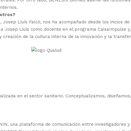
brales. Por otro lado, GENESIS Biomed asume las funciones 
internos.
sotros?
 Josep Lluís Falcó, nos ha acompañado desde los inicios de l
 a Josep Lluís como docente en el programa CaixaImpulse y
eación de la cultura interna de la innovación y la transfere
ializada en el sector sanitario. Conceptualizamos, diseñamo
N, una plataforma de comunicación entre investigadores y p