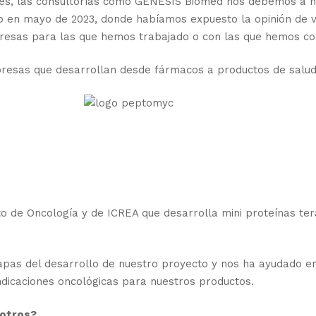
 las consultorías como GENESIS Biomed nos debemos a nues
b en mayo de 2023, donde habíamos expuesto la opinión de v
presas para las que hemos trabajado o con las que hemos c
presas que desarrollan desde fármacos a productos de salud 
to de Oncología y de ICREA que desarrolla mini proteínas ter
s del desarrollo de nuestro proyecto y nos ha ayudado en 
ndicaciones oncológicas para nuestros productos.
sotros?