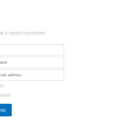
etter
Posts Recientes
te a nuestro newsletter
Oportunidad para transforma
investigación en enfermeda
en Europa
¿Qué tienen en común las s
catalanas de salud que más
financiación captaron en 20
sh
ellano