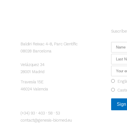
GENESIS Biomed
Newsl
Suscríbe
Localización
Baldiri Reixac 4-8, Parc Científic
08028 Barcelona
Velázquez 34
28001 Madrid
Engli
Travesía 15E
46024 Valencia
Cast
Contacto
(+34) 93 · 403 · 58 · 53
contact@genesis-biomed.eu