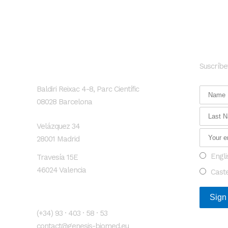
GENESIS Biomed
Newsl
Suscríbe
Localización
Baldiri Reixac 4-8, Parc Científic
08028 Barcelona
Velázquez 34
28001 Madrid
Engli
Travesía 15E
46024 Valencia
Cast
Contacto
(+34) 93 · 403 · 58 · 53
contact@genesis-biomed.eu