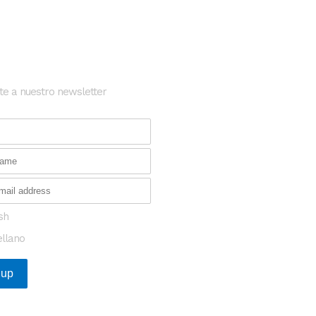
etter
Posts Recientes
te a nuestro newsletter
Oportunidad para transforma
investigación en enfermeda
en Europa
¿Qué tienen en común las s
catalanas de salud que más
financiación captaron en 20
sh
ellano