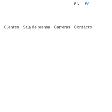
EN
ES
ESIS Biomed
Clientes
Sala de prensa
Carreras
Contacto
ple 4 años
, 2021
ESIS Biomed nuevo
mbro de
loniaBio
O, 2017