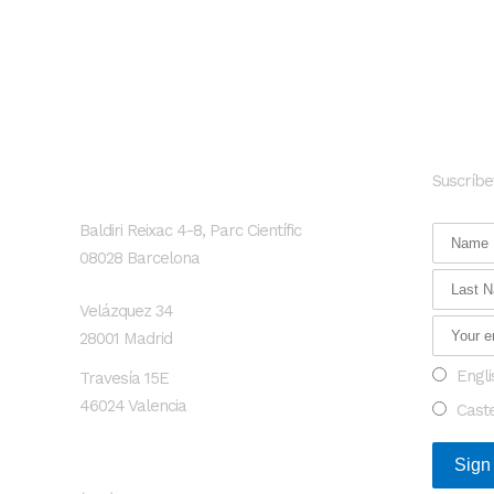
GENESIS Biomed
Newsl
Suscríbe
Localización
Baldiri Reixac 4-8, Parc Científic
08028 Barcelona
Velázquez 34
28001 Madrid
Engli
Travesía 15E
46024 Valencia
Cast
Contacto