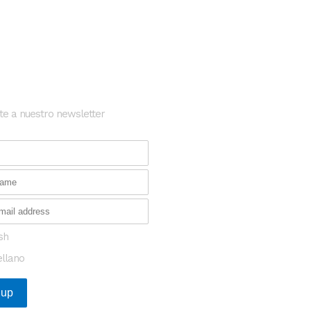
etter
Posts Recientes
te a nuestro newsletter
Oportunidad para transforma
investigación en enfermeda
en Europa
¿Qué tienen en común las s
catalanas de salud que más
financiación captaron en 20
sh
ellano