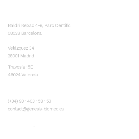
Localización
Baldiri Reixac 4-8, Parc Científic
08028 Barcelona
Velázquez 34
28001 Madrid
Travesía 15E
46024 Valencia
Contacto
(+34) 93 · 403 · 58 · 53
contact@genesis-biomed.eu
Aviso legal
Política de privacidad
-