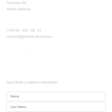
Travesía 15E
46024 Valencia
Contacto
(+34) 93 · 403 · 58 · 53
contact@genesis-biomed.eu
Aviso legal
Política de privacidad
-
Newsletter
Suscríbete a nuestro newsletter