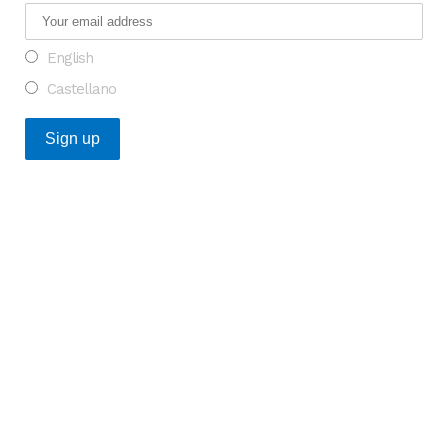
English
Castellano
Posts Recientes
Oportunidad para transformar la investigación en
enfermedades raras en Europa
¿Qué tienen en común las startups catalanas de salud
que más financiación captaron en 2025?