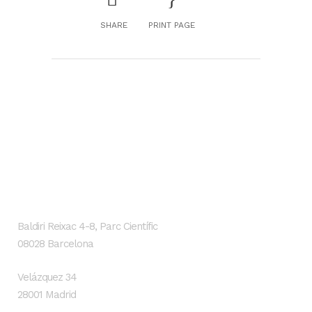
SHARE
PRINT PAGE
GENESIS Biomed
Localización
Baldiri Reixac 4-8, Parc Científic
08028 Barcelona
Velázquez 34
28001 Madrid