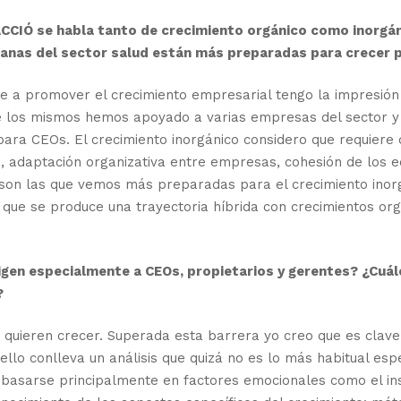
CCIÓ se habla tanto de crecimiento orgánico como inorgáni
lanas del sector salud están más preparadas para crecer p
a promover el crecimiento empresarial tengo la impresión d
nte los mismos hemos apoyado a varias empresas del sector y
s para CEOs. El crecimiento inorgánico considero que requier
e
, adaptación organizativa entre empresas, cohesión de los e
d son las que vemos más preparadas para el crecimiento inor
e se produce una trayectoria híbrida con crecimientos orgá
igen especialmente a CEOs, propietarios y gerentes? ¿Cuá
?
quieren crecer. Superada esta barrera yo creo que es clave 
 y ello conlleva un análisis que quizá no es lo más habitual 
n basarse principalmente en factores emocionales como el inst