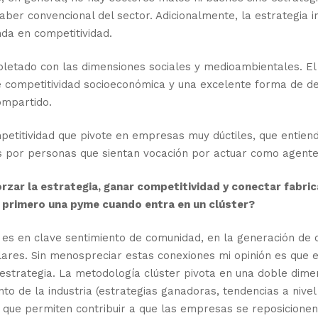
ber convencional del sector. Adicionalmente, la estrategia 
da en competitividad.
letado con las dimensiones sociales y medioambientales. El
competitividad socioeconómica y una excelente forma de decli
ompartido.
petitividad que pivote en empresas muy dúctiles, que entiend
s por personas que sientan vocación por actuar como agente
rzar la estrategia, ganar competitividad y conectar fabrica
r primero una pyme cuando entra en un clúster?
es en clave sentimiento de comunidad, en la generación de
milares. Sin menospreciar estas conexiones mi opinión es qu
u estrategia. La metodología clúster pivota en una doble dim
to de la industria (estrategias ganadoras, tendencias a nive
que permiten contribuir a que las empresas se reposicionen