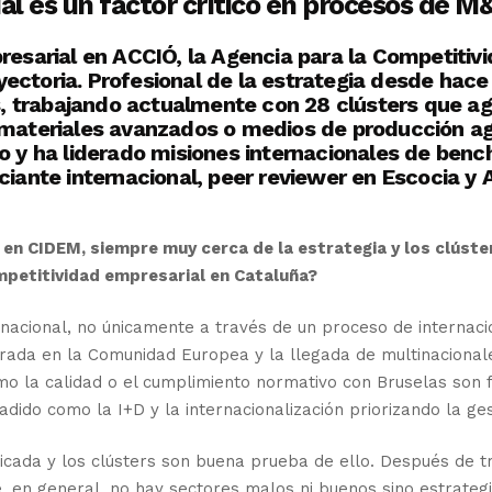
l es un factor crítico en procesos de M&A
resarial en ACCIÓ, la Agencia para la Competitiv
ectoria. Profesional de la estrategia desde hace
ers, trabajando actualmente con 28 clústers que
materiales avanzados o medios de producción agríc
po y ha liderado misiones internacionales de ben
iante internacional, peer reviewer en Escocia y A
en CIDEM, siempre muy cerca de la estrategia y los clúste
petitividad empresarial en Cataluña?
ernacional, no únicamente a través de un proceso de internaci
trada en la Comunidad Europea y la llegada de multinaciona
o la calidad o el cumplimiento normativo con Bruselas son f
adido como la I+D y la internacionalización priorizando la ges
ficada y los clústers son buena prueba de ello. Después de 
e, en general, no hay sectores malos ni buenos sino estrateg