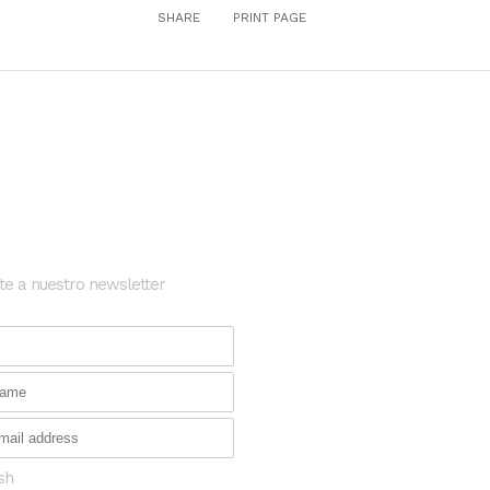
SHARE
PRINT PAGE
etter
Posts Recientes
te a nuestro newsletter
Oportunidad para transforma
investigación en enfermeda
en Europa
¿Qué tienen en común las s
catalanas de salud que más
financiación captaron en 20
sh