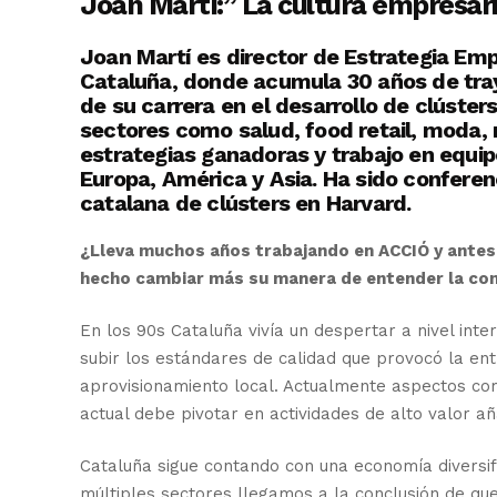
Joan Martí:” La cultura empresaria
Joan Martí es director de Estrategia Emp
Cataluña, donde acumula 30 años de tray
de su carrera en el desarrollo de clúst
sectores como salud, food retail, moda, 
estrategias ganadoras y trabajo en equi
Europa, América y Asia. Ha sido conferenc
catalana de clústers en Harvard.
¿Lleva muchos años trabajando en ACCIÓ y antes 
hecho cambiar más su manera de entender la com
En los 90s Cataluña vivía un despertar a nivel int
subir los estándares de calidad que provocó la en
aprovisionamiento local. Actualmente aspectos com
actual debe pivotar en actividades de alto valor añ
Cataluña sigue contando con una economía diversi
múltiples sectores llegamos a la conclusión de qu