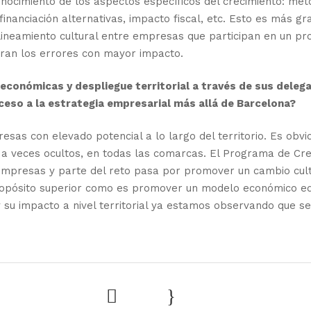
onocimiento de los aspectos específicos del crecimiento: mét
financiación alternativas, impacto fiscal, etc. Esto es más
neamiento cultural entre empresas que participan en un proc
ran los errores con mayor impacto.
onómicas y despliegue territorial a través de sus delega
ceso a la estrategia empresarial más allá de Barcelona?
sas con elevado potencial a lo largo del territorio. Es obv
 a veces ocultos, en todas las comarcas. El Programa de Cr
 empresas y parte del reto pasa por promover un cambio cul
ropósito superior como es promover un modelo económico equi
su impacto a nivel territorial ya estamos observando que será