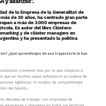
 y alianzas”.
idad de la Empresa de la Generalitat de
 más de 20 años, ha centrado gran parte
 agrupan a más de 3.000 empresas de
ola. Es autor del libro Clústers:
chmarking y de clúster managers en
rgentina y ha presentado la política
res? ¿Qué aprendizajes de esa trayectoria le han
onalización creciente sino por lo que respecta a
les que en muchos casos sofisticaron su cadena de
actores higiénicos. El modelo de competitividad
tión del talento.
tres décadas de trabajar con empresas de
ias ganadoras y obsoletas en todos los sectores.