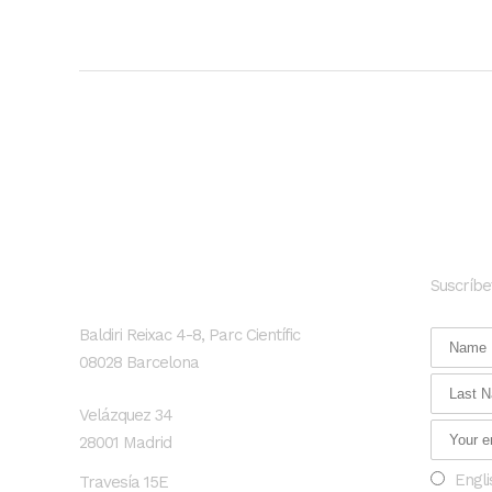
GENESIS Biomed
Newsl
Suscríbe
Localización
Baldiri Reixac 4-8, Parc Científic
08028 Barcelona
Velázquez 34
28001 Madrid
Engli
Travesía 15E