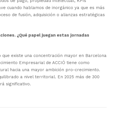
odos de pago, propiedad intelectual, KPIs
 grave cuando hablamos de inorgánico ya que es más
eso de fusión, adquisición o alianzas estratégicas
ciones. ¿Qué papel juegan estas jornadas
io que existe una concentración mayor en Barcelona
ecimiento Empresarial de ACCIÓ tiene como
tural hacia una mayor ambición pro-crecimiento.
librado a nivel territorial. En 2025 más de 300
 significativo.