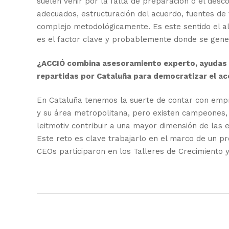
suelen venir por la falta de preparación o el desc
adecuados, estructuración del acuerdo, fuentes de 
complejo metodológicamente. Es este sentido el ali
es el factor clave y probablemente donde se gene
¿ACCIÓ combina asesoramiento experto, ayudas ec
repartidas por Cataluña para democratizar el ac
En Cataluña tenemos la suerte de contar con empre
y su área metropolitana, pero existen campeones,
leitmotiv contribuir a una mayor dimensión de las
Este reto es clave trabajarlo en el marco de un p
CEOs participaron en los Talleres de Crecimiento y 