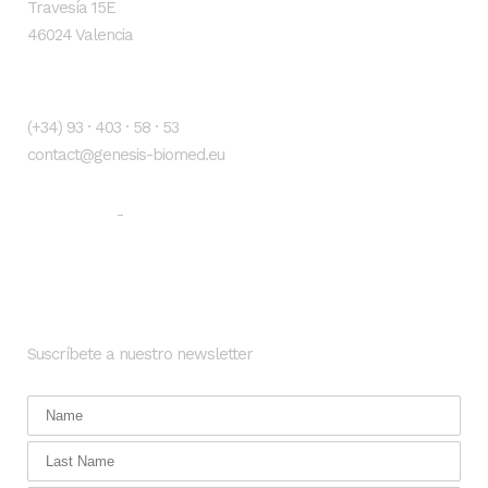
Travesía 15E
46024 Valencia
Contacto
(+34) 93 · 403 · 58 · 53
contact@genesis-biomed.eu
Aviso legal
Política de privacidad
-
Newsletter
Suscríbete a nuestro newsletter