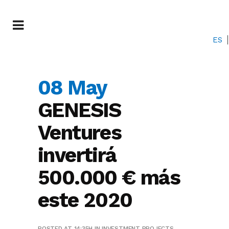
ES
08 May
GENESIS
Ventures
invertirá
500.000 € más
este 2020
POSTED AT 14:35H
IN
INVESTMENT PROJECTS
,