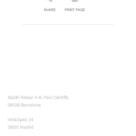
SHARE
PRINT PAGE
GENESIS Biomed
Localización
Baldiri Reixac 4-8, Parc Científic
08028 Barcelona
Velázquez 34
28001 Madrid