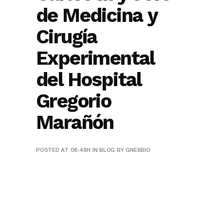
de Medicina y
Cirugía
Experimental
del Hospital
Gregorio
Marañón
POSTED AT 08:48H
IN
BLOG
BY
GNE6BIO