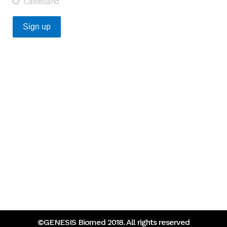
Castellano
Posts Recientes
Oportunidad para transformar la investigación en
enfermedades raras en Europa
¿Qué tienen en común las startups catalanas de salud
que más financiación captaron en 2025?
©GENESIS Biomed 2018. All rights reserved