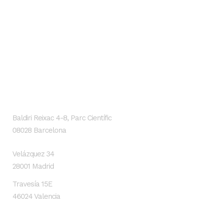
GENESIS Biomed
Localización
Baldiri Reixac 4-8, Parc Científic
08028 Barcelona
Velázquez 34
28001 Madrid
Travesía 15E
46024 Valencia
Contacto