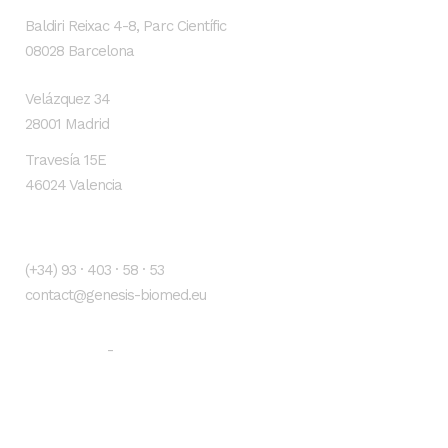
Baldiri Reixac 4-8, Parc Científic
08028 Barcelona
Velázquez 34
28001 Madrid
Travesía 15E
46024 Valencia
Contacto
(+34) 93 · 403 · 58 · 53
contact@genesis-biomed.eu
Aviso legal
Política de privacidad
-
Newsletter