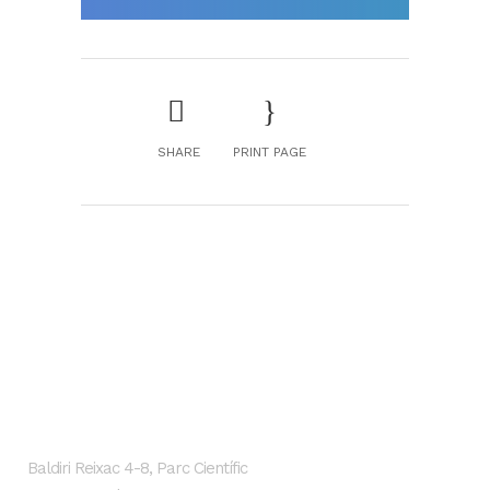
SHARE
PRINT PAGE
GENESIS Biomed
Localización
Baldiri Reixac 4-8, Parc Científic