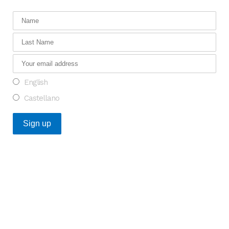
English
Castellano
Posts Recientes
Oportunidad para transformar la investigación en
enfermedades raras en Europa
¿Qué tienen en común las startups catalanas de salud