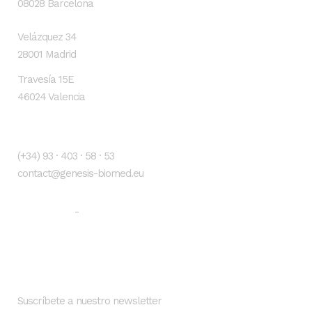
08028 Barcelona
Velázquez 34
28001 Madrid
Travesía 15E
46024 Valencia
Contacto
(+34) 93 · 403 · 58 · 53
contact@genesis-biomed.eu
Aviso legal
Política de privacidad
-
Newsletter
Suscríbete a nuestro newsletter